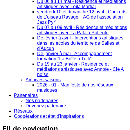
Du 06 au 14 mai - Résidence et médiations
artistiques avec Leïla Martial
vendredi 10 et dimanche 12 avril - Concerts
de L'oiseau Ravage + AG de l'association
Jazz Pyr'
Du 07 au 09 avril - Résidence et médiations
artistiques avec La Patata Bollente
De février à avril - Interventions artistiques
dans les écoles du territoire de Salles et
d'Aucun
De janvier à mai - Accompagnement
formation "La Boîte à Tutti"
Du 19 au 23 janvier - Résidence et
médiations artistiques avec Annoïe - Cie A
noïse
Archives saisons
2026 - 01 - Manifeste de nos réseaux
musiques
Partenaires
Nos partenaires
Devenez partenaire
Réseaux
Coopérations et état d'inspirations
Fil
de navigation