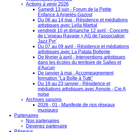
Actions à venir 2026
Samedi 13 juin - Forum de la Petite
Enfance à Argelès-Gazost
Du 06 au 14 mai - Résidence et médiations
artistiques avec Leïla Martial
vendredi 10 et dimanche 12 avril - Concerts
de L'oiseau Ravage + AG de l'association
Jazz Pyr'
Du 07 au 09 avril - Résidence et médiations
artistiques avec La Patata Bollente
De février à avril - Interventions artistiques
dans les écoles du territoire de Salles et
d'Aucun
De janvier à mai - Accompagnement
formation "La Boîte à Tutti"
Du 19 au 23 janvier - Résidence et
médiations artistiques avec Annoïe - Cie A
noïse
Archives saisons
2026 - 01 - Manifeste de nos réseaux
musiques
Partenaires
Nos partenaires
Devenez partenaire
Réseaux