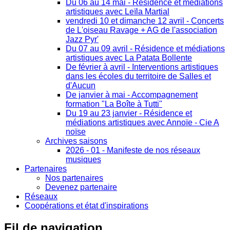
Du 06 au 14 mai - Résidence et médiations
artistiques avec Leïla Martial
vendredi 10 et dimanche 12 avril - Concerts
de L'oiseau Ravage + AG de l'association
Jazz Pyr'
Du 07 au 09 avril - Résidence et médiations
artistiques avec La Patata Bollente
De février à avril - Interventions artistiques
dans les écoles du territoire de Salles et
d'Aucun
De janvier à mai - Accompagnement
formation "La Boîte à Tutti"
Du 19 au 23 janvier - Résidence et
médiations artistiques avec Annoïe - Cie A
noïse
Archives saisons
2026 - 01 - Manifeste de nos réseaux
musiques
Partenaires
Nos partenaires
Devenez partenaire
Réseaux
Coopérations et état d'inspirations
Fil
de navigation