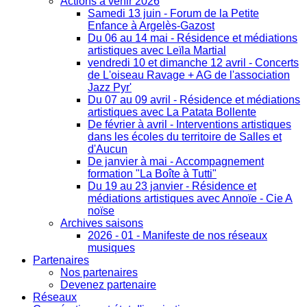
Actions à venir 2026
Samedi 13 juin - Forum de la Petite
Enfance à Argelès-Gazost
Du 06 au 14 mai - Résidence et médiations
artistiques avec Leïla Martial
vendredi 10 et dimanche 12 avril - Concerts
de L'oiseau Ravage + AG de l'association
Jazz Pyr'
Du 07 au 09 avril - Résidence et médiations
artistiques avec La Patata Bollente
De février à avril - Interventions artistiques
dans les écoles du territoire de Salles et
d'Aucun
De janvier à mai - Accompagnement
formation "La Boîte à Tutti"
Du 19 au 23 janvier - Résidence et
médiations artistiques avec Annoïe - Cie A
noïse
Archives saisons
2026 - 01 - Manifeste de nos réseaux
musiques
Partenaires
Nos partenaires
Devenez partenaire
Réseaux