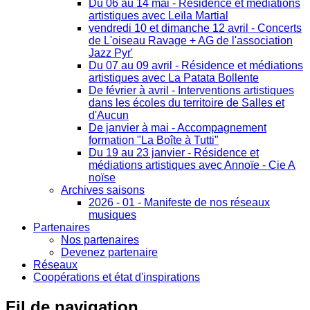
Du 06 au 14 mai - Résidence et médiations
artistiques avec Leïla Martial
vendredi 10 et dimanche 12 avril - Concerts
de L'oiseau Ravage + AG de l'association
Jazz Pyr'
Du 07 au 09 avril - Résidence et médiations
artistiques avec La Patata Bollente
De février à avril - Interventions artistiques
dans les écoles du territoire de Salles et
d'Aucun
De janvier à mai - Accompagnement
formation "La Boîte à Tutti"
Du 19 au 23 janvier - Résidence et
médiations artistiques avec Annoïe - Cie A
noïse
Archives saisons
2026 - 01 - Manifeste de nos réseaux
musiques
Partenaires
Nos partenaires
Devenez partenaire
Réseaux
Coopérations et état d'inspirations
Fil
de navigation