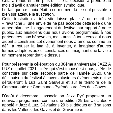
Cela a rendu encore plus difficile la décision à prendre au
mois d'avril d'annuler cette édition symbolique.
Le fait que ce choix était à ce moment là le seul possible a
bien sûr atténué la frustration.
Cette frustration a très vite laissé place à un esprit de
« revanche », une envie de ne pas accepter cette idée d'une
année blanche. L'engagement du festival par rapport à notre
public, aux musiciens que nous avions programmés, à nos
partenaires, aux bénévoles, mais aussi à tous ceux qui nous
aident à construire cet événement nous a amené, comme un
défi, à refuser la fatalité, à inventer, à imaginer d'autres
formes adaptées aux circonstances en imaginant que la vie à
un moment reprendrait le dessus.
Pour préserver la célébration du 30ème anniversaire JAZZ A
LUZ en juillet 2021, l'idée qui s'est imposée à nous, a été de
construire sur cette seconde partie de l'année 2020, une
déclinaison du festival à travers plusieurs évènements qui se
dérouleront à Luz Saint Sauveur et sur le territoire de la
Communauté de Communes Pyrénées Vallées des Gaves.
D’août à décembre, l’association Jazz Pyr’ proposera un
nouveau programme, comme une édition 29 bis « éclatée »
appelé « Jazz à Luz, Déviations 29 bis, détours en 3 saisons
dans les Vallées des Gaves et de Gavarnie ».