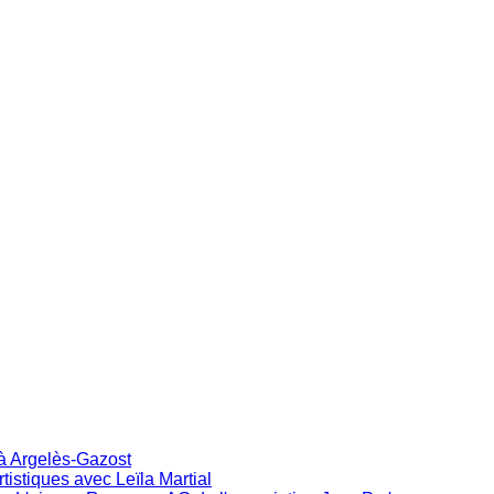
 à Argelès-Gazost
istiques avec Leïla Martial