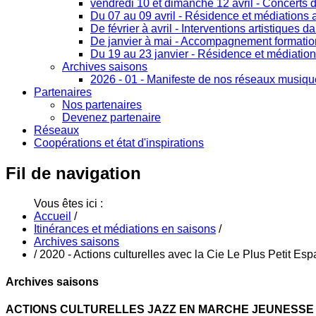
vendredi 10 et dimanche 12 avril - Concerts 
Du 07 au 09 avril - Résidence et médiations a
De février à avril - Interventions artistiques d
De janvier à mai - Accompagnement formation 
Du 19 au 23 janvier - Résidence et médiation
Archives saisons
2026 - 01 - Manifeste de nos réseaux musiq
Partenaires
Nos partenaires
Devenez partenaire
Réseaux
Coopérations et état d'inspirations
Fil
de navigation
Vous êtes ici :
Accueil
/
Itinérances et médiations en saisons
/
Archives saisons
/
2020 - Actions culturelles avec la Cie Le Plus Petit Es
Archives saisons
ACTIONS CULTURELLES JAZZ EN MARCHE JEUNESSE A