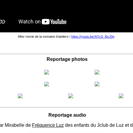
After movie de la semaine d'ateliers /
https://youtu.be/XQzS_i6xJ0g
Reportage photos
Reportage audio
par Mirabelle de
Fréquence Luz
des enfants du Jclub de Luz et de