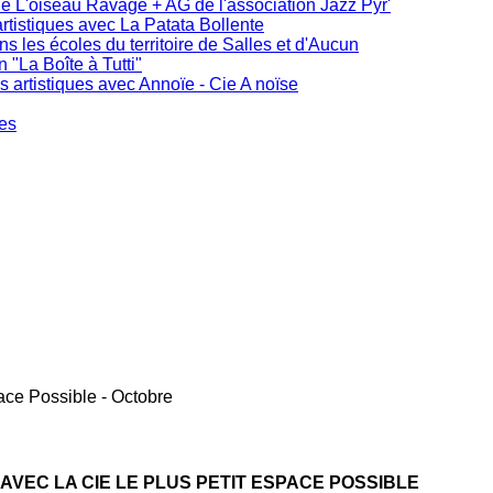
de L'oiseau Ravage + AG de l'association Jazz Pyr'
rtistiques avec La Patata Bollente
ans les écoles du territoire de Salles et d'Aucun
"La Boîte à Tutti"
s artistiques avec Annoïe - Cie A noïse
ues
pace Possible - Octobre
VEC LA CIE LE PLUS PETIT ESPACE POSSIBLE