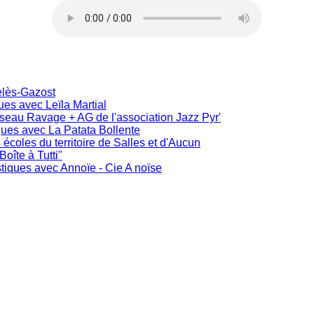
elès-Gazost
ues avec Leïla Martial
iseau Ravage + AG de l'association Jazz Pyr'
iques avec La Patata Bollente
s écoles du territoire de Salles et d'Aucun
oîte à Tutti"
stiques avec Annoïe - Cie A noïse