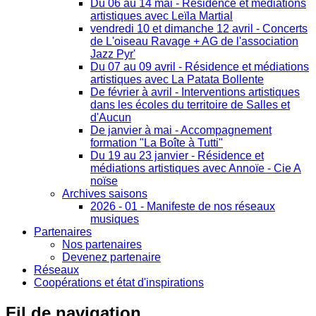
Du 06 au 14 mai - Résidence et médiations
artistiques avec Leïla Martial
vendredi 10 et dimanche 12 avril - Concerts
de L'oiseau Ravage + AG de l'association
Jazz Pyr'
Du 07 au 09 avril - Résidence et médiations
artistiques avec La Patata Bollente
De février à avril - Interventions artistiques
dans les écoles du territoire de Salles et
d'Aucun
De janvier à mai - Accompagnement
formation "La Boîte à Tutti"
Du 19 au 23 janvier - Résidence et
médiations artistiques avec Annoïe - Cie A
noïse
Archives saisons
2026 - 01 - Manifeste de nos réseaux
musiques
Partenaires
Nos partenaires
Devenez partenaire
Réseaux
Coopérations et état d'inspirations
Fil
de navigation