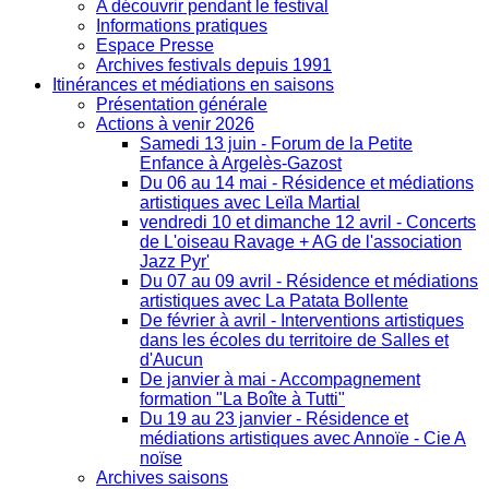
A découvrir pendant le festival
Informations pratiques
Espace Presse
Archives festivals depuis 1991
Itinérances et médiations en saisons
Présentation générale
Actions à venir 2026
Samedi 13 juin - Forum de la Petite
Enfance à Argelès-Gazost
Du 06 au 14 mai - Résidence et médiations
artistiques avec Leïla Martial
vendredi 10 et dimanche 12 avril - Concerts
de L'oiseau Ravage + AG de l'association
Jazz Pyr'
Du 07 au 09 avril - Résidence et médiations
artistiques avec La Patata Bollente
De février à avril - Interventions artistiques
dans les écoles du territoire de Salles et
d'Aucun
De janvier à mai - Accompagnement
formation "La Boîte à Tutti"
Du 19 au 23 janvier - Résidence et
médiations artistiques avec Annoïe - Cie A
noïse
Archives saisons