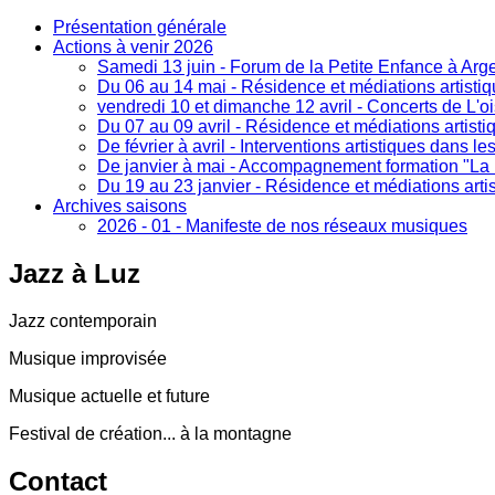
Présentation générale
Actions à venir 2026
Samedi 13 juin - Forum de la Petite Enfance à Arg
Du 06 au 14 mai - Résidence et médiations artistiq
vendredi 10 et dimanche 12 avril - Concerts de L'o
Du 07 au 09 avril - Résidence et médiations artist
De février à avril - Interventions artistiques dans le
De janvier à mai - Accompagnement formation "La B
Du 19 au 23 janvier - Résidence et médiations arti
Archives saisons
2026 - 01 - Manifeste de nos réseaux musiques
Jazz
à Luz
Jazz contemporain
Musique improvisée
Musique actuelle et future
Festival de création... à la montagne
Contact