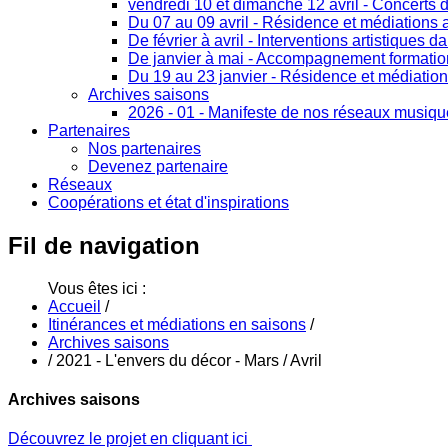
vendredi 10 et dimanche 12 avril - Concerts 
Du 07 au 09 avril - Résidence et médiations a
De février à avril - Interventions artistiques d
De janvier à mai - Accompagnement formation 
Du 19 au 23 janvier - Résidence et médiation
Archives saisons
2026 - 01 - Manifeste de nos réseaux musiq
Partenaires
Nos partenaires
Devenez partenaire
Réseaux
Coopérations et état d'inspirations
Fil
de navigation
Vous êtes ici :
Accueil
/
Itinérances et médiations en saisons
/
Archives saisons
/
2021 - L'envers du décor - Mars / Avril
Archives saisons
Découvrez le projet en cliquant ici