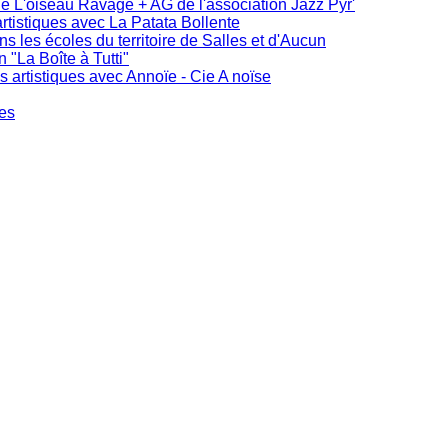
de L'oiseau Ravage + AG de l'association Jazz Pyr'
rtistiques avec La Patata Bollente
ans les écoles du territoire de Salles et d'Aucun
"La Boîte à Tutti"
s artistiques avec Annoïe - Cie A noïse
ues