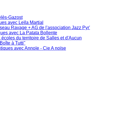
elès-Gazost
ues avec Leïla Martial
iseau Ravage + AG de l'association Jazz Pyr'
iques avec La Patata Bollente
s écoles du territoire de Salles et d'Aucun
oîte à Tutti"
stiques avec Annoïe - Cie A noïse