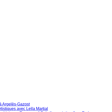
 à Argelès-Gazost
istiques avec Leïla Martial