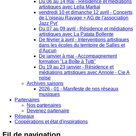
Du 06 au 14 mai - Résidence et médiations
artistiques avec Leïla Martial
vendredi 10 et dimanche 12 avril - Concerts
de L'oiseau Ravage + AG de l'association
Jazz Pyr'
Du 07 au 09 avril - Résidence et médiations
artistiques avec La Patata Bollente
De février à avril - Interventions artistiques
dans les écoles du territoire de Salles et
d'Aucun
De janvier à mai - Accompagnement
formation "La Boîte à Tutti"
Du 19 au 23 janvier - Résidence et
médiations artistiques avec Annoïe - Cie A
noïse
Archives saisons
2026 - 01 - Manifeste de nos réseaux
musiques
Partenaires
Nos partenaires
Devenez partenaire
Réseaux
Coopérations et état d'inspirations
Fil
de navigation