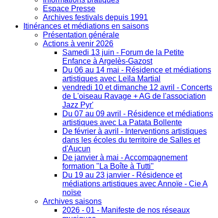
Espace Presse
Archives festivals depuis 1991
Itinérances et médiations en saisons
Présentation générale
Actions à venir 2026
Samedi 13 juin - Forum de la Petite
Enfance à Argelès-Gazost
Du 06 au 14 mai - Résidence et médiations
artistiques avec Leïla Martial
vendredi 10 et dimanche 12 avril - Concerts
de L'oiseau Ravage + AG de l'association
Jazz Pyr'
Du 07 au 09 avril - Résidence et médiations
artistiques avec La Patata Bollente
De février à avril - Interventions artistiques
dans les écoles du territoire de Salles et
d'Aucun
De janvier à mai - Accompagnement
formation "La Boîte à Tutti"
Du 19 au 23 janvier - Résidence et
médiations artistiques avec Annoïe - Cie A
noïse
Archives saisons
2026 - 01 - Manifeste de nos réseaux