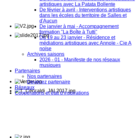
artistiques avec La Patata Bollente
De février à avril - Interventions artistiques
dans les écoles du territoire de Salles et
d'Aucun
De janvier à mai - Accompagnement
formation "La Boîte à Tutti"
Du 19 au 23 janvier - Résidence et
médiations artistiques avec Annoïe - Cie A
noïse
Archives saisons
2026 - 01 - Manifeste de nos réseaux
musiques
Partenaires
Nos partenaires
Devenez partenaire
Réseaux
Coopérations et état d'inspirations