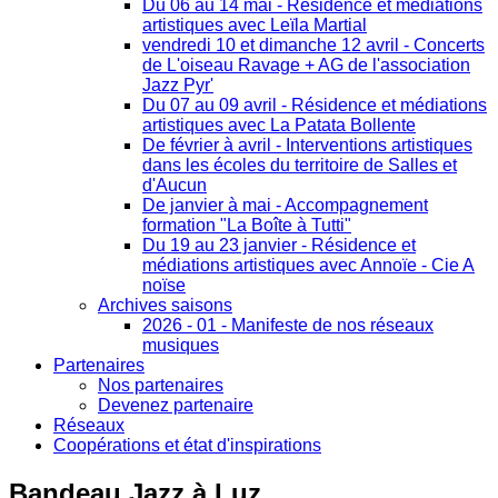
Du 06 au 14 mai - Résidence et médiations
artistiques avec Leïla Martial
vendredi 10 et dimanche 12 avril - Concerts
de L'oiseau Ravage + AG de l'association
Jazz Pyr'
Du 07 au 09 avril - Résidence et médiations
artistiques avec La Patata Bollente
De février à avril - Interventions artistiques
dans les écoles du territoire de Salles et
d'Aucun
De janvier à mai - Accompagnement
formation "La Boîte à Tutti"
Du 19 au 23 janvier - Résidence et
médiations artistiques avec Annoïe - Cie A
noïse
Archives saisons
2026 - 01 - Manifeste de nos réseaux
musiques
Partenaires
Nos partenaires
Devenez partenaire
Réseaux
Coopérations et état d'inspirations
Bandeau
Jazz à Luz