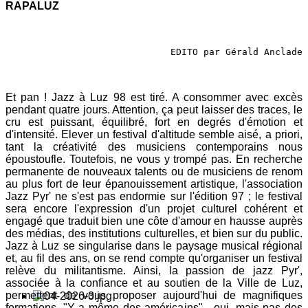
RAPALUZ
EDITO par Gérald Anclade
Et pan ! Jazz à Luz 98 est tiré. A consommer avec excès
pendant quatre jours. Attention, ça peut laisser des traces, le
cru est puissant, équilibré, fort en degrés d'émotion et
d'intensité. Elever un festival d'altitude semble aisé, a priori,
tant la créativité des musiciens contemporains nous
époustoufle. Toutefois, ne vous y trompé pas. En recherche
permanente de nouveaux talents ou de musiciens de renom
au plus fort de leur épanouissement artistique, l'association
Jazz Pyr' ne s'est pas endormie sur l'édition 97 ; le festival
sera encore l'expression d'un projet culturel cohérent et
engagé que traduit bien une côte d'amour en hausse auprès
des médias, des institutions culturelles, et bien sur du public.
Jazz à Luz se singularise dans le paysage musical régional
et, au fil des ans, on se rend compte qu'organiser un festival
relève du militantisme. Ainsi, la passion de jazz Pyr',
associée à la confiance et au soutien de la Ville de Luz,
permettent de vous proposer aujourd'hui de magnifiques
formations. "Y a même des américains" - oui, mais pas des