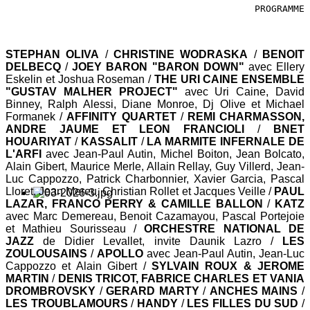
PROGRAMME
STEPHAN OLIVA
/
CHRISTINE WODRASKA
/
BENOIT
DELBECQ
/
JOEY BARON "BARON DOWN"
avec Ellery
Eskelin et Joshua Roseman /
THE URI CAINE ENSEMBLE
"GUSTAV MALHER PROJECT"
avec Uri Caine, David
Binney, Ralph Alessi, Diane Monroe, Dj Olive et Michael
Formanek /
AFFINITY QUARTET
/
REMI CHARMASSON,
ANDRE JAUME ET LEON FRANCIOLI
/
BNET
HOUARIYAT
/
KASSALIT
/
LA MARMITE INFERNALE DE
L'ARFI
avec Jean-Paul Autin, Michel Boiton, Jean Bolcato,
Alain Gibert, Maurice Merle, Allain Rellay, Guy Villerd, Jean-
Luc Cappozzo, Patrick Charbonnier, Xavier Garcia, Pascal
Lloret, Jean Mereu, Christian Rollet et Jacques Veille /
PAUL
LAZAR, FRANCO PERRY & CAMILLE BALLON
/
KATZ
avec Marc Demereau, Benoit Cazamayou, Pascal Portejoie
et Mathieu Sourisseau /
ORCHESTRE NATIONAL DE
JAZZ
de Didier Levallet, invite Daunik Lazro /
LES
ZOULOUSAINS
/
APOLLO
avec Jean-Paul Autin, Jean-Luc
Cappozzo et Alain Gibert /
SYLVAIN ROUX & JEROME
MARTIN
/
DENIS TRICOT, FABRICE CHARLES ET VANIA
DROMBROVSKY
/
GERARD MARTY
/
ANCHES MAINS
/
LES TROUBLAMOURS
/
HANDY
/
LES FILLES DU SUD
/