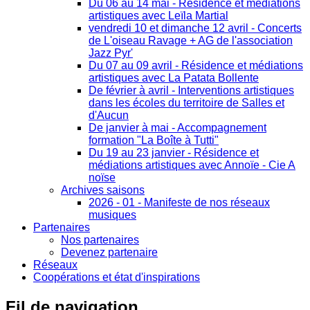
Du 06 au 14 mai - Résidence et médiations
artistiques avec Leïla Martial
vendredi 10 et dimanche 12 avril - Concerts
de L'oiseau Ravage + AG de l'association
Jazz Pyr'
Du 07 au 09 avril - Résidence et médiations
artistiques avec La Patata Bollente
De février à avril - Interventions artistiques
dans les écoles du territoire de Salles et
d'Aucun
De janvier à mai - Accompagnement
formation "La Boîte à Tutti"
Du 19 au 23 janvier - Résidence et
médiations artistiques avec Annoïe - Cie A
noïse
Archives saisons
2026 - 01 - Manifeste de nos réseaux
musiques
Partenaires
Nos partenaires
Devenez partenaire
Réseaux
Coopérations et état d'inspirations
Fil
de navigation