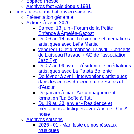
Espace Presse
Archives festivals depuis 1991
Itinérances et médiations en saisons
Présentation générale
Actions à venir 2026
Samedi 13 juin - Forum de la Petite
Enfance à Argelès-Gazost
Du 06 au 14 mai - Résidence et médiations
artistiques avec Leïla Martial
vendredi 10 et dimanche 12 avril - Concerts
de L'oiseau Ravage + AG de l'association
Jazz Pyr'
Du 07 au 09 avril - Résidence et médiations
artistiques avec La Patata Bollente
De février à avril - Interventions artistiques
dans les écoles du territoire de Salles et
d'Aucun
De janvier à mai - Accompagnement
formation "La Boîte à Tutti"
Du 19 au 23 janvier - Résidence et
médiations artistiques avec Annoïe - Cie A
noïse
Archives saisons
2026 - 01 - Manifeste de nos réseaux
musiques