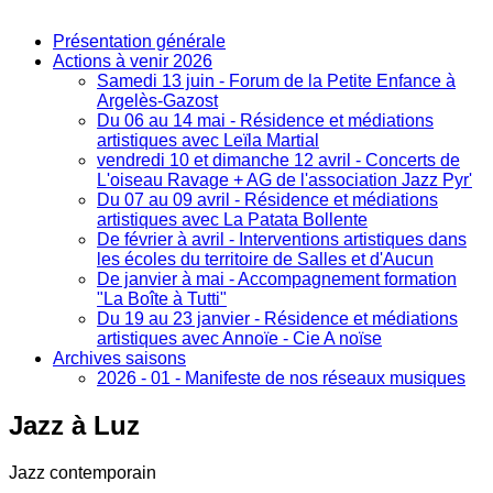
Présentation générale
Actions à venir 2026
Samedi 13 juin - Forum de la Petite Enfance à
Argelès-Gazost
Du 06 au 14 mai - Résidence et médiations
artistiques avec Leïla Martial
vendredi 10 et dimanche 12 avril - Concerts de
L'oiseau Ravage + AG de l'association Jazz Pyr'
Du 07 au 09 avril - Résidence et médiations
artistiques avec La Patata Bollente
De février à avril - Interventions artistiques dans
les écoles du territoire de Salles et d'Aucun
De janvier à mai - Accompagnement formation
"La Boîte à Tutti"
Du 19 au 23 janvier - Résidence et médiations
artistiques avec Annoïe - Cie A noïse
Archives saisons
2026 - 01 - Manifeste de nos réseaux musiques
Jazz
à Luz
Jazz contemporain