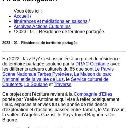
Vous êtes ici :
Accueil
/
Itinérances et médiations en saisons
/
Archives Actions Culturelles
/
2023 - 01 - Résidence de territoire partagée
2023 - 01 - Résidence de territoire partagée
En 2022, Jazz Pyr' s'est associée à un projet de résidence
de territoire partagée soutenu par la
DRAC Occitanie
avec
les différents acteurs culturels du 65 que sont
Le Parvis
Scène Nationale Tarbes Pyrénées
,
La Maison du parc
National et de la vallée de Luz
, le
Service culturel de
Cauterets
,
La Soulane
et
Traverse
.
Ce projet dont l'écriture revient à la
Compagnie d'Elles
portée par Yaëlle Antoine et qui vise à relier poétiquement
lieux, espaces et envies fut une année de résidence
d'exploration et d'actions, passée entre Tarbes, le Val d'Azun,
la vallée d'Argelès-Gazost, le Pays Toy et Bagnères-De-
Bigorre.