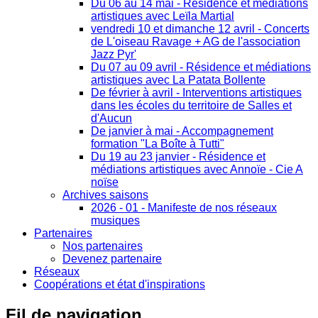
Du 06 au 14 mai - Résidence et médiations
artistiques avec Leïla Martial
vendredi 10 et dimanche 12 avril - Concerts
de L'oiseau Ravage + AG de l'association
Jazz Pyr'
Du 07 au 09 avril - Résidence et médiations
artistiques avec La Patata Bollente
De février à avril - Interventions artistiques
dans les écoles du territoire de Salles et
d'Aucun
De janvier à mai - Accompagnement
formation "La Boîte à Tutti"
Du 19 au 23 janvier - Résidence et
médiations artistiques avec Annoïe - Cie A
noïse
Archives saisons
2026 - 01 - Manifeste de nos réseaux
musiques
Partenaires
Nos partenaires
Devenez partenaire
Réseaux
Coopérations et état d'inspirations
Fil
de navigation