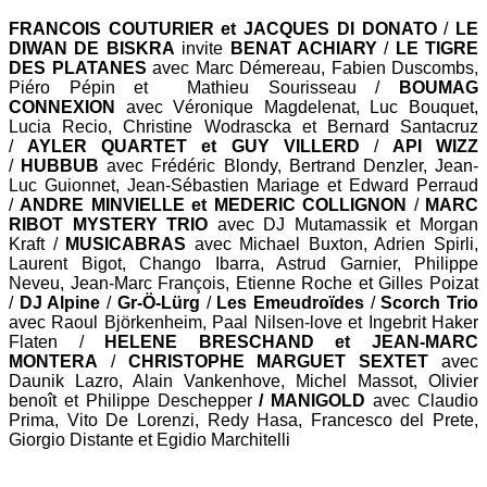
FRANCOIS COUTURIER et JACQUES DI DONATO
/
LE
DIWAN DE BISKRA
invite
BENAT ACHIARY
/
LE TIGRE
DES PLATANES
avec Marc Démereau, Fabien Duscombs,
Piéro Pépin et Mathieu Sourisseau /
BOUMAG
CONNEXION
avec Véronique Magdelenat, Luc Bouquet,
Lucia Recio, Christine Wodrascka et Bernard Santacruz
/
AYLER QUARTET et GUY VILLERD
/
API WIZZ
/
HUBBUB
avec Frédéric Blondy, Bertrand Denzler, Jean-
Luc Guionnet, Jean-Sébastien Mariage et Edward Perraud
/
ANDRE MINVIELLE et MEDERIC COLLIGNON
/
MARC
RIBOT MYSTERY TRIO
avec DJ Mutamassik et Morgan
Kraft /
MUSICABRAS
avec Michael Buxton, Adrien Spirli,
Laurent Bigot, Chango Ibarra, Astrud Garnier, Philippe
Neveu, Jean-Marc François, Etienne Roche et Gilles Poizat
/
DJ Alpine
/
Gr-Ö-Lürg
/
Les Emeudroïdes
/
Scorch Trio
avec Raoul Björkenheim, Paal Nilsen-love et Ingebrit Haker
Flaten /
HELENE BRESCHAND et JEAN-MARC
MONTERA
/
CHRISTOPHE MARGUET SEXTET
avec
Daunik Lazro, Alain Vankenhove, Michel Massot, Olivier
benoît et Philippe Deschepper
/ MANIGOLD
avec Claudio
Prima, Vito De Lorenzi, Redy Hasa, Francesco del Prete,
Giorgio Distante et Egidio Marchitelli