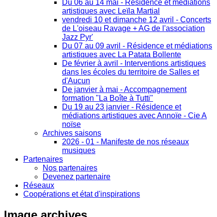
Du 06 au 14 mai - Résidence et médiations
artistiques avec Leïla Martial
vendredi 10 et dimanche 12 avril - Concerts
de L'oiseau Ravage + AG de l'association
Jazz Pyr'
Du 07 au 09 avril - Résidence et médiations
artistiques avec La Patata Bollente
De février à avril - Interventions artistiques
dans les écoles du territoire de Salles et
d'Aucun
De janvier à mai - Accompagnement
formation "La Boîte à Tutti"
Du 19 au 23 janvier - Résidence et
médiations artistiques avec Annoïe - Cie A
noïse
Archives saisons
2026 - 01 - Manifeste de nos réseaux
musiques
Partenaires
Nos partenaires
Devenez partenaire
Réseaux
Coopérations et état d'inspirations
Image
archives