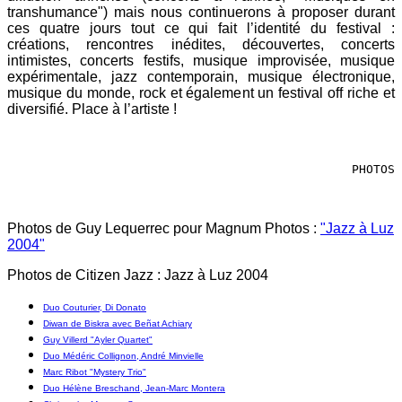
transhumance") mais nous continuerons à proposer durant
ces quatre jours tout ce qui fait l’identité du festival :
créations, rencontres inédites, découvertes, concerts
intimistes, concerts festifs, musique improvisée, musique
expérimentale, jazz contemporain, musique électronique,
musique du monde, rock et également un festival off riche et
diversifié. Place à l’artiste !
PHOTOS
Photos de Guy Lequerrec pour Magnum Photos :
"Jazz à Luz
2004"
Photos de Citizen Jazz : Jazz à Luz 2004
Duo Couturier, Di Donato
Diwan de Biskra avec Beñat Achiary
Guy Villerd "Ayler Quartet"
Duo Médéric Collignon, André Minvielle
Marc Ribot "Mystery Trio"
Duo Hélène Breschand, Jean-Marc Montera